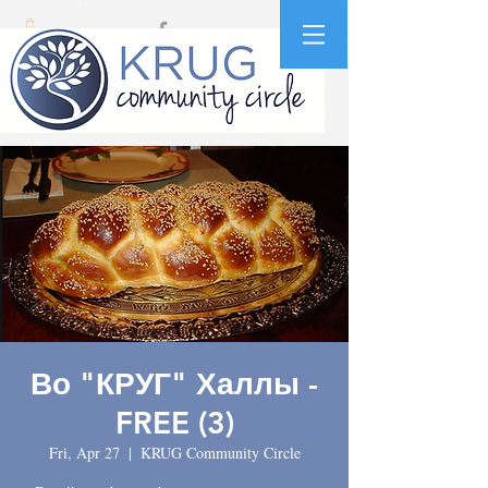
Во "КРУГ" Халлы -
FREE (3)
Fri, Apr 27
  |  
KRUG Community Circle