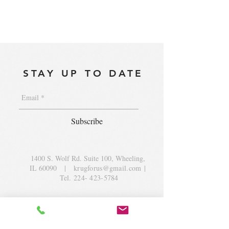
STAY UP TO DATE
Subscribe
1400 S. Wolf Rd. Suite 100, Wheeling,
IL 60090
|
krugforus@gmail.com
|
Tel.
224- 423-5784