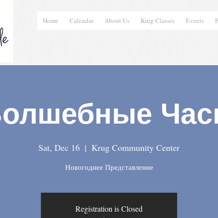
Home
Calendar
About Us
Krug Classes
Events
P
олшебные Ча
Sat, Dec 16
  |  
Krug Community Center
Новогоднее Представление
Registration is Closed