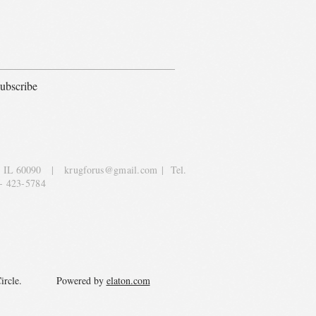
ubscribe
, IL 60090
|
krugforus@gmail.com
| Tel.
- 423-5784
y Circle. Powered by
elaton.com