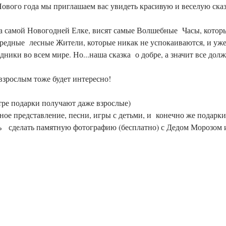
ового года мы приглашаем вас увидеть красивую и веселую сказк
а самой Новогодней Елке, висят самые Волшебные  Часы, которы
вредные  лесные Жители, которые никак не успокаиваются, и уже
дники во всем мире. Но...наша сказка  о добре, а значит все дол
, взрослым тоже будет интересно!
тре подарки получают даже взрослые)
ое представление, песни, игры с детьми, и  конечно же подарки
ь   сделать памятную фотографию (бесплатно) с Дедом Морозом 