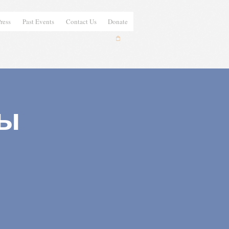
ress
Past Events
Contact Us
Donate
сы