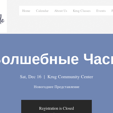
Home
Calendar
About Us
Krug Classes
Events
P
олшебные Ча
Sat, Dec 16
  |  
Krug Community Center
Новогоднее Представление
Registration is Closed