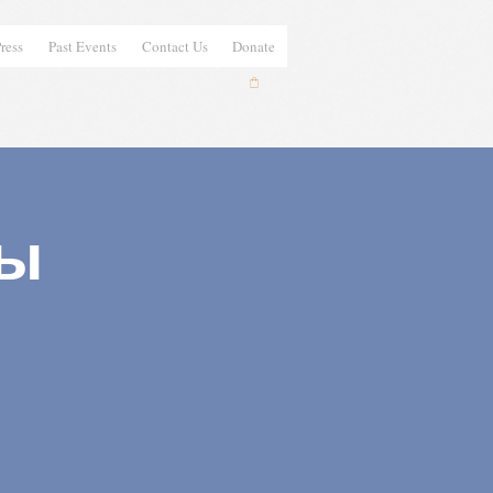
ress
Past Events
Contact Us
Donate
сы