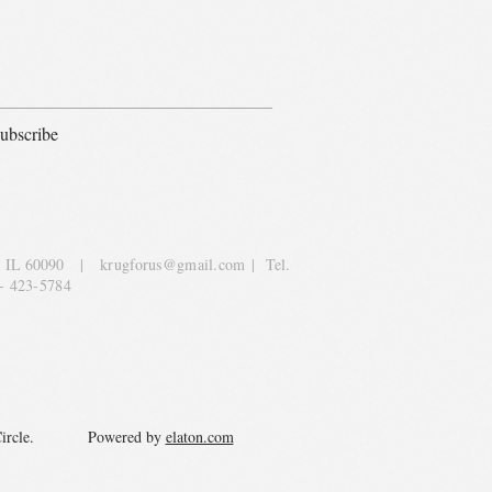
ubscribe
, IL 60090
|
krugforus@gmail.com
| Tel.
- 423-5784
y Circle. Powered by
elaton.com