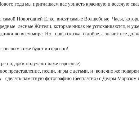
ового года мы приглашаем вас увидеть красивую и веселую сказк
а самой Новогодней Елке, висят самые Волшебные  Часы, которы
вредные  лесные Жители, которые никак не успокаиваются, и уже
дники во всем мире. Но...наша сказка  о добре, а значит все дол
, взрослым тоже будет интересно!
тре подарки получают даже взрослые)
ое представление, песни, игры с детьми, и  конечно же подарки
ь   сделать памятную фотографию (бесплатно) с Дедом Морозом 