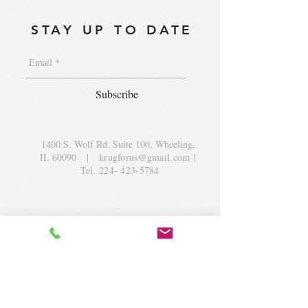
STAY UP TO DATE
Subscribe
1400 S. Wolf Rd. Suite 100, Wheeling,
IL 60090
|
krugforus@gmail.com
|
Tel.
224- 423-5784
© 2018 by Krug Community Circle.
Powered by
elaton.com