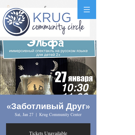
«Заботливый Друг»
Sat, Jan 27
  |  
Krug Community Center
Tickets Unavailable