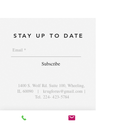
STAY UP TO DATE
Subscribe
1400 S. Wolf Rd. Suite 100, Wheeling,
IL 60090
|
krugforus@gmail.com
|
Tel.
224- 423-5784